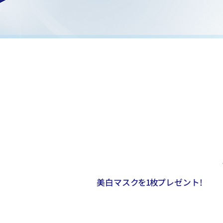
美白マスク
を
1
枚
プレゼント!