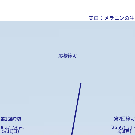
美白：メラニンの生
応募締切
​第2回締切
​第1回締切
'26
26
(月
(水)〜
6/1
4/1
5/31
(日)
8/3
(月)