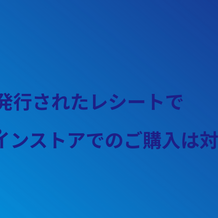
発行されたレシートで
。
インストアでのご購入は対